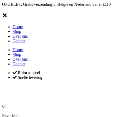
OPGELET: Gratis verzending in België en Nederland vanaf €110
✕
Home
Shop
Over ons
Contact
Home
Shop
Over ons
Contact
Ruim aanbod
Snelle levering
Favorieten