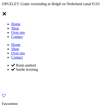
OPGELET: Gratis verzending in België en Nederland vanaf €110
✕
Home
Shop
Over ons
Contact
Home
Shop
Over ons
Contact
Ruim aanbod
Snelle levering
Favorieten