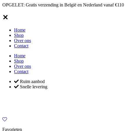
OPGELET: Gratis verzending in België en Nederland vanaf €110
✕
Home
Shop
Over ons
Contact
Home
Shop
Over ons
Contact
Ruim aanbod
Snelle levering
Favorieten