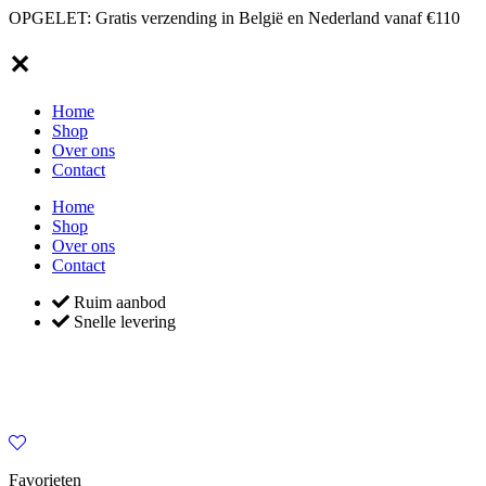
OPGELET: Gratis verzending in België en Nederland vanaf €110
✕
Home
Shop
Over ons
Contact
Home
Shop
Over ons
Contact
Ruim aanbod
Snelle levering
Favorieten