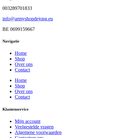
003289701833
info@armyshopdejong.eu
BE 0699159667
Navigatie
Home
Shop
Over ons
Contact
Home
Shop
Over ons
Contact
Klantenservice
Mijn account
Veelgestelde vragen
Algemene voorwaarden
Contacteer ons